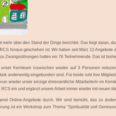
t mehr über den Stand der Dinge berichtet. Das liegt daran, das
RCS hinaus geschehen ist. Wir haben seit März 12 Angebote du
 zu Zwangsstörungen hatten wir 76 Teilnehmende. Das ist bish
 unser Kernteam inzwischen wieder auf 3 Personen reduziert
stark anderweitig eingebunden sind. Für beide ruht ihre Mitgli
nun wieder unser einzige ehrenamtliche Mitarbeiterin im Kernt
RCS ein und ergänzt unsere Arbeit immer wieder mit neuen Id
gend Online-Angebote durch. Wir sind bemüht, das zu änder
anung ist ein Workshop zum Thema "Spiritualität und Genesung