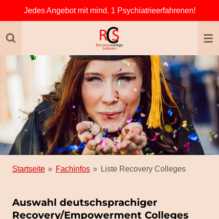
Jedes Angebot mit mind. 1 Psychiatrieerfahrenen!
Zum
Hauptinhalt
springen
Startseite
»
Fachinfos
»
Liste Recovery Colleges
Auswahl deutschsprachiger
Recovery/Empowerment Colleges