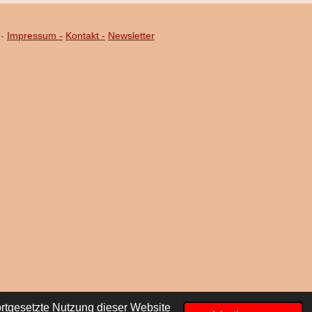
-
Impressum -
Kontakt -
Newsletter
Mit Unterstützung von
Webador
rtgesetzte Nutzung dieser Website