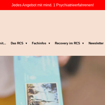
Jedes Angebot mit mind. 1 Psychiatrieerfahrenen!
it...
Das RCS
Fachinfos
Recovery im RCS
Newsletter