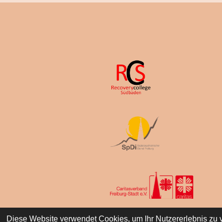
© 2023-2026 Recoverycollege Südba
Diese Website verwendet Cookies, um Ihr Nutzererlebnis zu