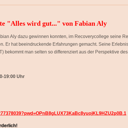
e "Alles wird gut..." von Fabian Aly
Fabian Aly dazu gewinnen konnten, im Recoverycollege seine Re
en. Er hat beeindruckende Erfahrungen gemacht. Seine Erlebnis
) bekommt man selten so differenziert aus der Perspektive des 
30-19:00 Uhr
/89277378039?pwd=OPnB8gLUX73KaBc8yuojKL9HZU2p0B.1
rderlich!