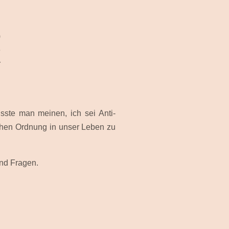
)
e
r
n
üsste man meinen, ich sei Anti-
uchen Ordnung in unser Leben zu
und Fragen.