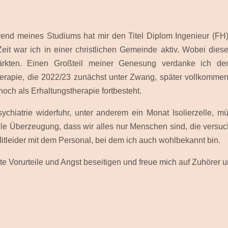
rend meines Studiums hat mir den Titel Diplom Ingenieur (FH
eit war ich in einer christlichen Gemeinde aktiv. Wobei dies
rkten. Einen Großteil meiner Genesung verdanke ich de
erapie, die 2022/23 zunächst unter Zwang, später vollkomme
 noch als Erhaltungstherapie fortbesteht.
ychiatrie widerfuhr, unter anderem ein Monat Isolierzelle, m
elle Überzeugung, dass wir alles nur Menschen sind, die vers
itleider mit dem Personal, bei dem ich auch wohlbekannt bin.
e Vorurteile und Angst beseitigen und freue mich auf Zuhörer 