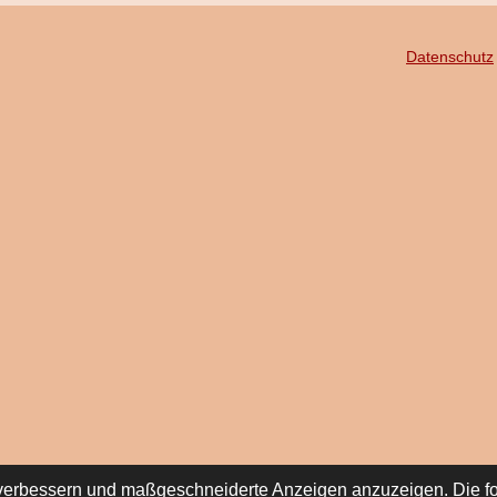
Datenschutz
den | Version 3.1.0
 verbessern und maßgeschneiderte Anzeigen anzuzeigen. Die fo