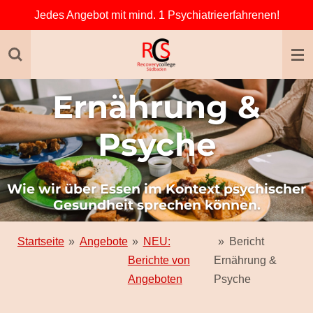
Jedes Angebot mit mind. 1 Psychiatrieerfahrenen!
Zum
Hauptinhalt
springen
Ernährung &
Psyche
Wie wir über Essen im Kontext psychischer
Gesundheit sprechen können.
Startseite
»
Angebote
»
NEU:
»
Bericht
Berichte von
Ernährung &
Angeboten
Psyche